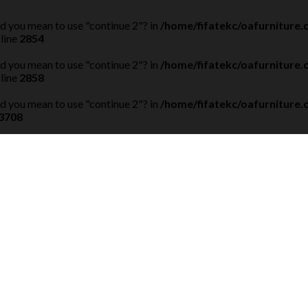
Did you mean to use "continue 2"? in
/home/fifatekc/oafurniture
line
2854
Did you mean to use "continue 2"? in
/home/fifatekc/oafurniture
line
2858
Did you mean to use "continue 2"? in
/home/fifatekc/oafurniture
3708