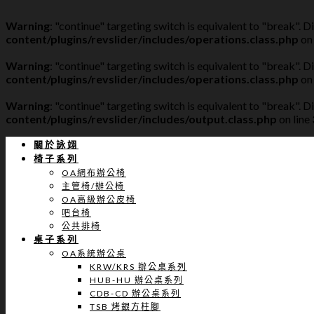
Warning
: "continue" targeting switch is equivalent to "break". 
content/plugins/revslider/includes/operations.class.php
on 
Warning
: "continue" targeting switch is equivalent to "break". 
content/plugins/revslider/includes/operations.class.php
on 
Warning
: "continue" targeting switch is equivalent to "break". 
content/plugins/revslider/includes/output.class.php
on line
關於詠翊
椅子系列
OA網布辦公椅
主管椅/辦公椅
OA高級辦公皮椅
吧台椅
公共排椅
桌子系列
OA系統辦公桌
KRW/KRS 辦公桌系列
HUB-HU 辦公桌系列
CDB-CD 辦公桌系列
TSB 烤銀方柱腳