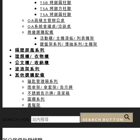
TSB 烤銀圓柱腳
TSA 烤銀方柱腳
TSA 烤銀圓柱腳
OA高級主管辦公桌
OA系統會議桌/洽談桌
周邊選購配備
活動櫃/ 主機滑板/ 列表機架
鍵盤架系列/ 薄抽系列/主機架
隔間屏風系列
理想櫃/ 衣物櫃
公文櫃/ 收納櫃
波浪架系列
其他選購配備
鑰匙管理箱系列
雨傘架/ 傘套架/ 告示牌
不銹鋼告示牌/ 清潔箱
圍欄系列
書報架
SEARCH BUTTON
SEARCH FOR: