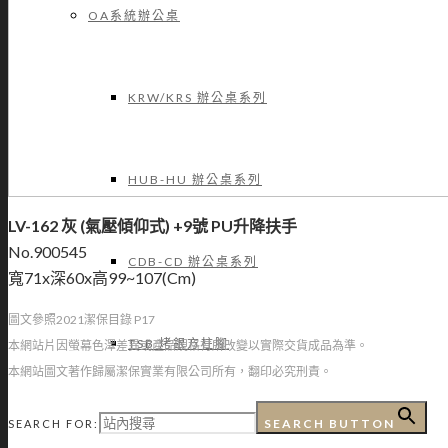
OA系統辦公桌
KRW/KRS 辦公桌系列
HUB-HU 辦公桌系列
LV-162 灰 (氣壓傾仰式) +9號 PU升降扶手
No.900545
CDB-CD 辦公桌系列
寬71x深60x高99~107(Cm)
圖文參照2021潔保目錄 P17
TSB 烤銀方柱腳
本網站片因螢幕色澤差異或產品規格有所改變以實際交貨成品為準。
本網站圖文著作歸屬潔保實業有限公司所有，翻印必究刑責。
SEARCH BUTTON
SEARCH FOR:
TSB 烤銀圓柱腳