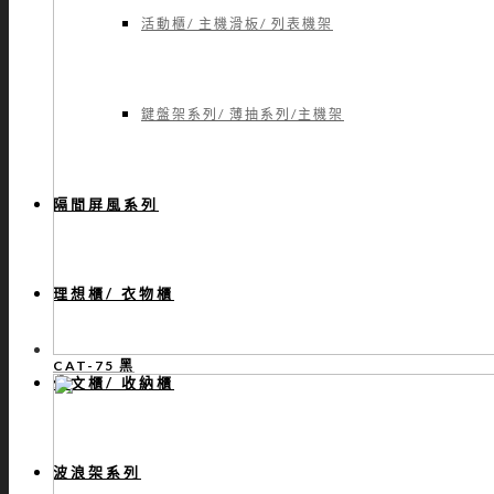
活動櫃/ 主機滑板/ 列表機架
鍵盤架系列/ 薄抽系列/主機架
隔間屏風系列
理想櫃/ 衣物櫃
CAT-75 黑
公文櫃/ 收納櫃
波浪架系列