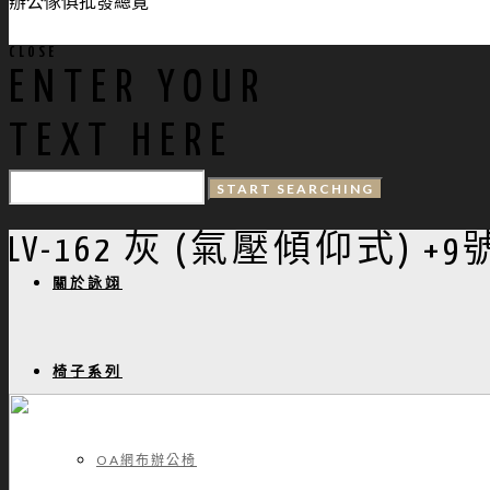
辦公傢俱批發總覽
CLOSE
ENTER YOUR
TEXT HERE
LV-162 灰 (氣壓傾仰式) +
關於詠翊
椅子系列
OA網布辦公椅