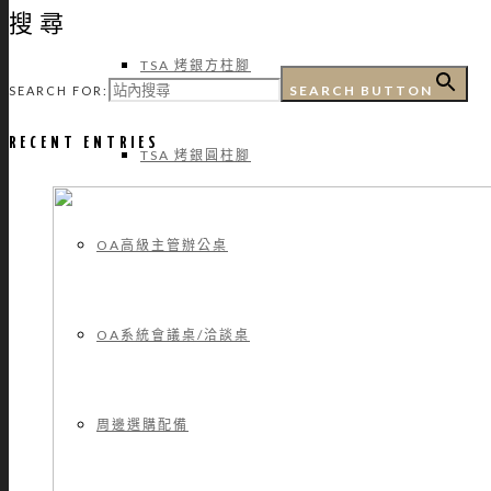
搜尋
TSA 烤銀方柱腳
SEARCH BUTTON
SEARCH FOR:
RECENT ENTRIES
TSA 烤銀圓柱腳
OA高級主管辦公桌
OA系統會議桌/洽談桌
周邊選購配備