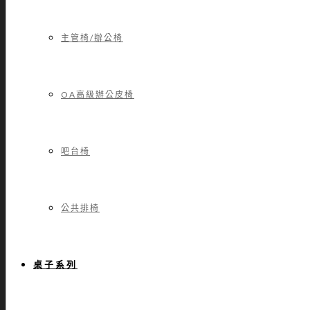
主管椅/辦公椅
OA高級辦公皮椅
吧台椅
公共排椅
桌子系列