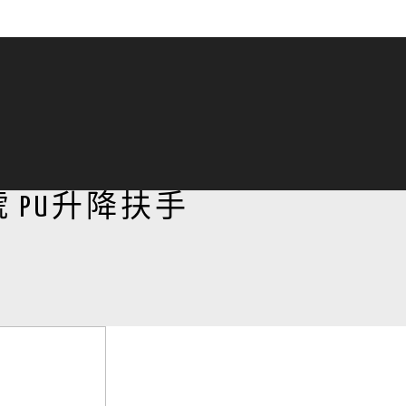
9號 PU升降扶手