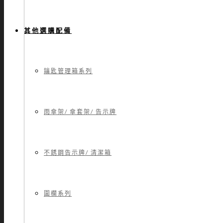
其他選購配備
鑰匙管理箱系列
雨傘架/ 傘套架/ 告示牌
不銹鋼告示牌/ 清潔箱
圍欄系列