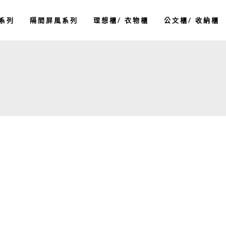
系列
隔間屏風系列
理想櫃/ 衣物櫃
公文櫃/ 收納櫃
箱