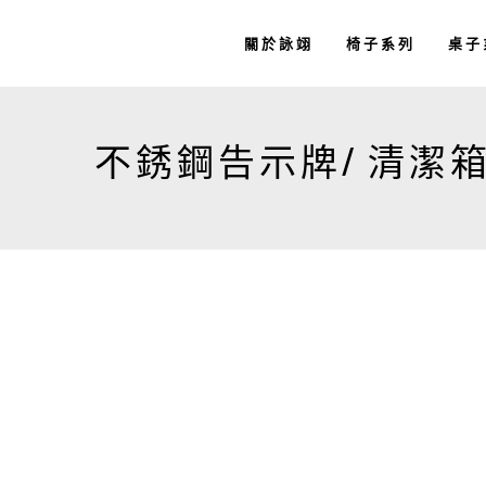
關於詠翊
椅子系列
桌子
不銹鋼告示牌/ 清潔