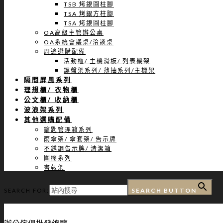
TSB 烤銀圓柱腳
TSA 烤銀方柱腳
TSA 烤銀圓柱腳
OA高級主管辦公桌
OA系統會議桌/洽談桌
周邊選購配備
活動櫃/ 主機滑板/ 列表機架
鍵盤架系列/ 薄抽系列/主機架
隔間屏風系列
理想櫃/ 衣物櫃
公文櫃/ 收納櫃
波浪架系列
其他選購配備
鑰匙管理箱系列
雨傘架/ 傘套架/ 告示牌
不銹鋼告示牌/ 清潔箱
圍欄系列
書報架
SEARCH BUTTON
SEARCH FOR: