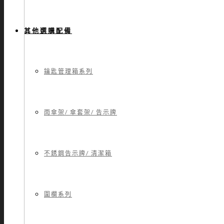
其他選購配備
鑰匙管理箱系列
雨傘架/ 傘套架/ 告示牌
不銹鋼告示牌/ 清潔箱
圍欄系列