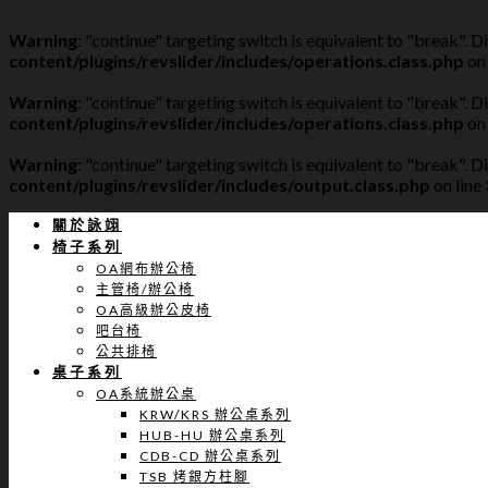
Warning
: "continue" targeting switch is equivalent to "break". 
content/plugins/revslider/includes/operations.class.php
on 
Warning
: "continue" targeting switch is equivalent to "break". 
content/plugins/revslider/includes/operations.class.php
on 
Warning
: "continue" targeting switch is equivalent to "break". 
content/plugins/revslider/includes/output.class.php
on line
關於詠翊
椅子系列
OA網布辦公椅
主管椅/辦公椅
OA高級辦公皮椅
吧台椅
公共排椅
桌子系列
OA系統辦公桌
KRW/KRS 辦公桌系列
HUB-HU 辦公桌系列
CDB-CD 辦公桌系列
TSB 烤銀方柱腳