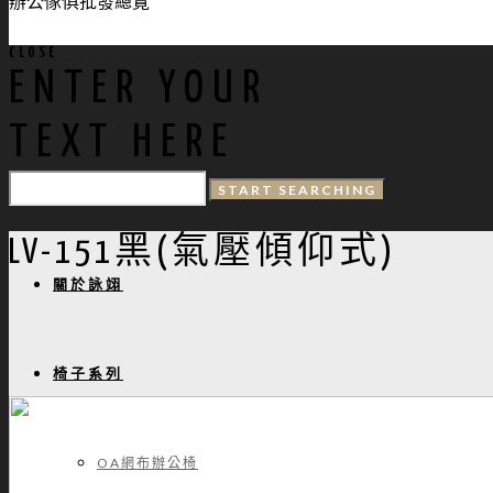
辦公傢俱批發總覽
CLOSE
ENTER YOUR
TEXT HERE
LV-151黑(氣壓傾仰式)
關於詠翊
椅子系列
OA網布辦公椅