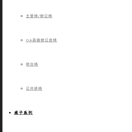
主管椅/辦公椅
OA高級辦公皮椅
吧台椅
公共排椅
桌子系列