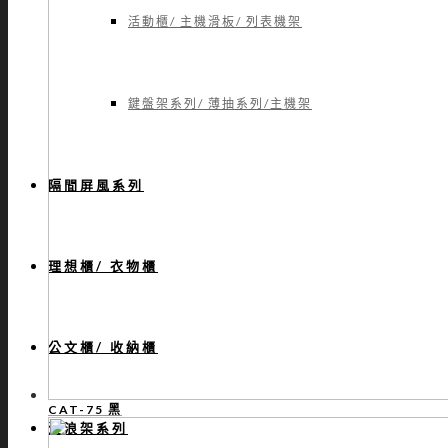
活動櫃/ 主機滑板/ 列表機架
鍵盤架系列/ 薄抽系列/主機架
隔間屏風系列
理想櫃/ 衣物櫃
公文櫃/ 收納櫃
CAT-75 黑
波浪架系列