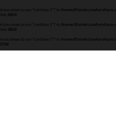
Did you mean to use "continue 2"? in
/home/fifatekc/oafurniture
line
2854
Did you mean to use "continue 2"? in
/home/fifatekc/oafurniture
line
2858
Did you mean to use "continue 2"? in
/home/fifatekc/oafurniture
3708