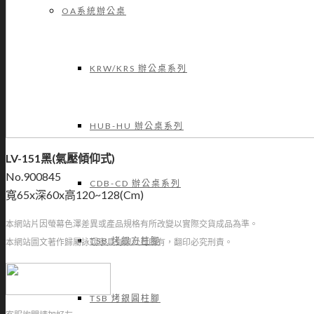
OA系統辦公桌
KRW/KRS 辦公桌系列
HUB-HU 辦公桌系列
LV-151黑(氣壓傾仰式)
No.900845
CDB-CD 辦公桌系列
寬65x深60x高120~128(Cm)
本網站片因螢幕色澤差異或產品規格有所改變以實際交貨成品為準。
TSB 烤銀方柱腳
本網站圖文著作歸屬詠翊家具有限公司所有，翻印必究刑責。
TSB 烤銀圓柱腳