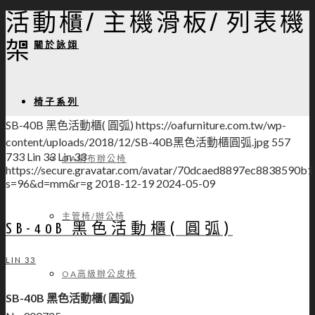
活動櫃/ 主機滑板/ 列表機
關於詠翊
架
椅子系列
SB-40B 黑色活動櫃( 圓弧)
https://oafurniture.com.tw/wp-
content/uploads/2018/12/SB-40B黑色活動櫃圓弧.jpg
557
733
Lin 33
Lin 33
OA網布辦公椅
https://secure.gravatar.com/avatar/70dcaed8897ec883859
s=96&d=mm&r=g
2018-12-19
2024-05-09
主管椅/辦公椅
SB-40B 黑色活動櫃( 圓弧)
LIN 33
OA高級辦公皮椅
SB-40B 黑色活動櫃( 圓弧)