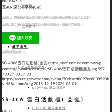
No.900725
吧台椅
寬40x 深56x 高66(Cm)
本網站片因螢幕色澤差異或產品規格有所改變以實際交貨成品為準。
本網站圖文著作歸屬詠翊家具有限公司所有，翻印必究刑責。
公共排椅
桌子系列
客服詢問請加好友
SB-40W 雪白活動櫃( 圓弧)
https://oafurniture.com.tw/wp-
OA系統辦公桌
content/uploads/2018/12/SB-40W雪白活動櫃圓弧.jpg
557
733
Lin 33
Lin 33
https://secure.gravatar.com/avatar/70dcaed8897ec883859
s=96&d=mm&r=g
2018-12-19
2024-05-09
KRW/KRS 辦公桌系列
SB-40W 雪白活動櫃( 圓弧)
HUB-HU 辦公桌系列
LIN 33