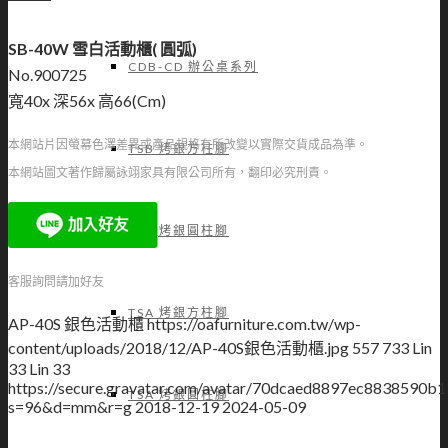
SB-40W 雪白活動櫃( 圓弧)
CDB-CD 辦公桌系列
No.900725
寬40x 深56x 高66(Cm)
本網站片因螢幕色澤差異或產品規格有所改變以實際交貨成品為準。
TSB 烤銀方柱腳
本網站圖文著作歸屬詠翊家具有限公司所有，翻印必究刑責。
TSB 烤銀圓柱腳
客服詢問請加好友
TSA 烤銀方柱腳
AP-40S 銀色活動櫃
https://oafurniture.com.tw/wp-
content/uploads/2018/12/AP-40S銀色活動櫃.jpg
557
733
Lin
33
Lin 33
https://secure.gravatar.com/avatar/70dcaed8897ec883859
TSA 烤銀圓柱腳
s=96&d=mm&r=g
2018-12-19
2024-05-09