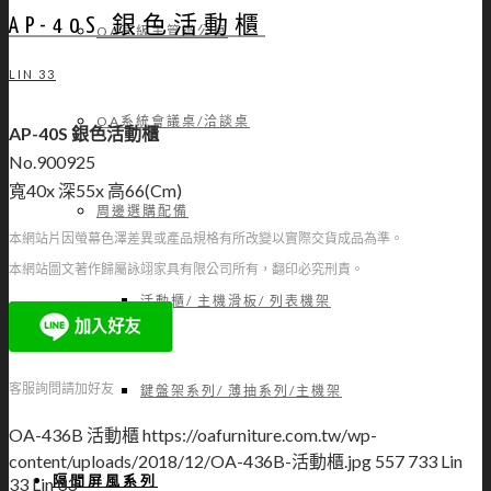
AP-40S 銀色活動櫃
OA高級主管辦公桌
LIN 33
OA系統會議桌/洽談桌
AP-40S 銀色活動櫃
No.900925
寬40x 深55x 高66(Cm)
周邊選購配備
本網站片因螢幕色澤差異或產品規格有所改變以實際交貨成品為準。
本網站圖文著作歸屬詠翊家具有限公司所有，翻印必究刑責。
活動櫃/ 主機滑板/ 列表機架
客服詢問請加好友
鍵盤架系列/ 薄抽系列/主機架
OA-436B 活動櫃
https://oafurniture.com.tw/wp-
content/uploads/2018/12/OA-436B-活動櫃.jpg
557
733
Lin
隔間屏風系列
33
Lin 33