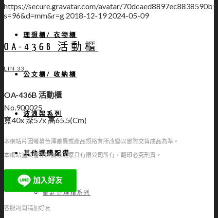
https://secure.gravatar.com/avatar/70dcaed8897ec883859
s=96&d=mm&r=g
2018-12-19
2024-05-09
理想櫃/ 衣物櫃
OA-436B 活動櫃
LIN 33
公文櫃/ 收納櫃
OA-436B 活動櫃
No.900025
波浪架系列
寬40x 深57x 高65.5(Cm)
本網站片因螢幕色澤差異或產品規格有所改變以實際交貨成品為準。
其他選購配備
本網站圖文著作歸屬詠翊家具有限公司所有，翻印必究刑責。
鑰匙管理箱系列
客服詢問請加好友