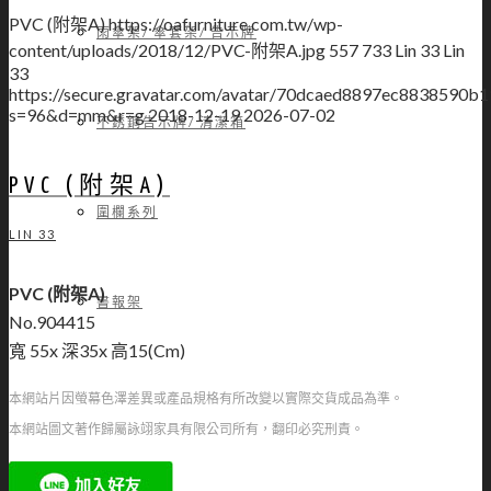
PVC (附架A)
https://oafurniture.com.tw/wp-
雨傘架/ 傘套架/ 告示牌
content/uploads/2018/12/PVC-附架A.jpg
557
733
Lin 33
Lin
33
https://secure.gravatar.com/avatar/70dcaed8897ec883859
s=96&d=mm&r=g
2018-12-19
2026-07-02
不銹鋼告示牌/ 清潔箱
PVC (附架A)
圍欄系列
LIN 33
PVC (附架A)
書報架
No.904415
寬 55x 深35x 高15(Cm)
本網站片因螢幕色澤差異或產品規格有所改變以實際交貨成品為準。
本網站圖文著作歸屬詠翊家具有限公司所有，翻印必究刑責。