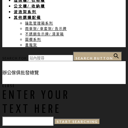
理想櫃/ 衣物櫃
公文櫃/ 收納櫃
波浪架系列
其他選購配備
鑰匙管理箱系列
雨傘架/ 傘套架/ 告示牌
不銹鋼告示牌/ 清潔箱
圍欄系列
書報架
SEARCH BUTTON
SEARCH FOR:
辦公傢俱批發總覽
CLOSE
ENTER YOUR
TEXT HERE