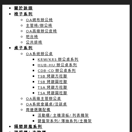
關於詠翊
椅子系列
OA網布辦公椅
主管椅/辦公椅
OA高級辦公皮椅
吧台椅
公共排椅
桌子系列
OA系統辦公桌
KRW/KRS 辦公桌系列
HUB-HU 辦公桌系列
CDB-CD 辦公桌系列
TSB 烤銀方柱腳
TSB 烤銀圓柱腳
TSA 烤銀方柱腳
TSA 烤銀圓柱腳
OA高級主管辦公桌
OA系統會議桌/洽談桌
周邊選購配備
活動櫃/ 主機滑板/ 列表機架
鍵盤架系列/ 薄抽系列/主機架
隔間屏風系列