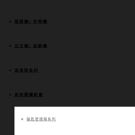
理想櫃/ 衣物櫃
公文櫃/ 收納櫃
波浪架系列
其他選購配備
鑰匙管理箱系列