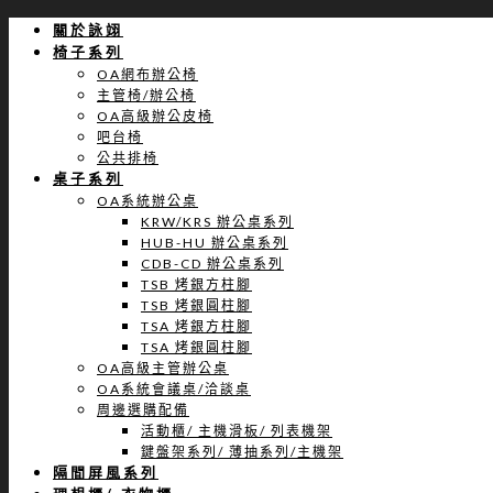
關於詠翊
椅子系列
OA網布辦公椅
主管椅/辦公椅
OA高級辦公皮椅
吧台椅
公共排椅
桌子系列
OA系統辦公桌
KRW/KRS 辦公桌系列
HUB-HU 辦公桌系列
CDB-CD 辦公桌系列
TSB 烤銀方柱腳
TSB 烤銀圓柱腳
TSA 烤銀方柱腳
TSA 烤銀圓柱腳
OA高級主管辦公桌
OA系統會議桌/洽談桌
周邊選購配備
活動櫃/ 主機滑板/ 列表機架
鍵盤架系列/ 薄抽系列/主機架
隔間屏風系列