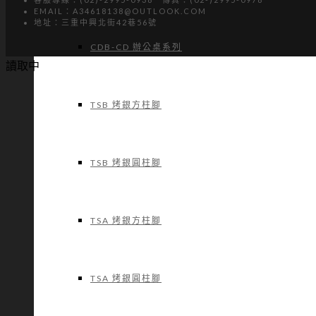
EMAIL：A34618138@OUTLOOK.COM
地址：三重中興北街42巷56號
CDB-CD 辦公桌系列
讀取中
TSB 烤銀方柱腳
TSB 烤銀圓柱腳
TSA 烤銀方柱腳
TSA 烤銀圓柱腳