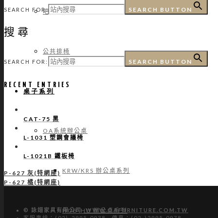
SEARCH BUTTON
SEARCH FOR:
吧台椅
搜尋
公共排椅
SEARCH BUTTON
SEARCH FOR:
RECENT ENTRIES
桌子系列
CAT-75 黑
OA系統辦公桌
L-1031 塑鋼會議椅
L-1021B 鐵板椅
KRW/KRS 辦公桌系列
P-627 灰(特網座)
P-627 橘(特網座)
HUB-HU 辦公桌系列
© 詠翊家具有限公司
WWW.OAFURNITURE.COM.TW
客服專線：(02)-2995-0938 傳真：(02-)2995-0978