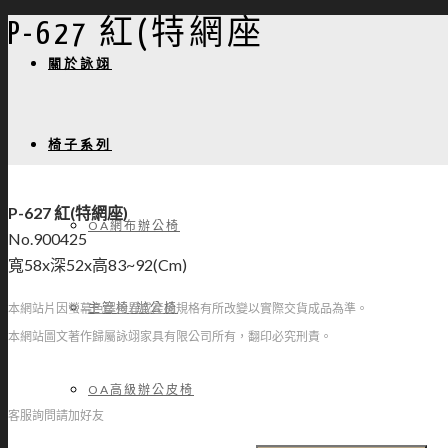
P-627 紅(特網座
關於詠翊
椅子系列
P-627 紅(特網座)
OA網布辦公椅
No.900425
寬58x深52x高83~92(Cm)
主管椅/辦公椅
本網站片因螢幕色澤差異或產品規格有所改變以實際交貨成品為準。
本網站圖文著作歸屬詠翊家具有限公司所有，翻印必究刑責。
OA高級辦公皮椅
客服詢問請加好友