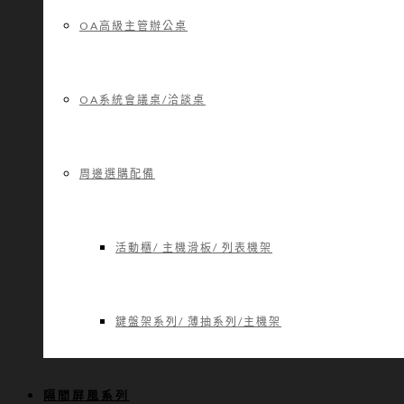
OA高級主管辦公桌
OA系統會議桌/洽談桌
周邊選購配備
活動櫃/ 主機滑板/ 列表機架
鍵盤架系列/ 薄抽系列/主機架
隔間屏風系列