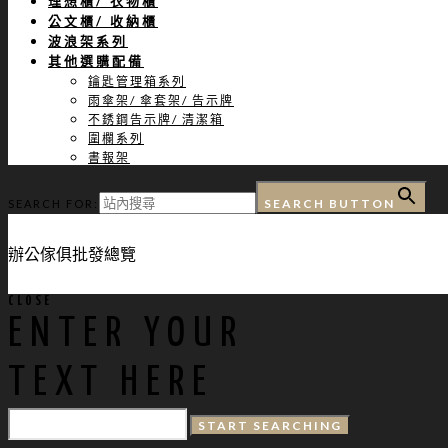
理想櫃/ 衣物櫃
公文櫃/ 收納櫃
波浪架系列
其他選購配備
鑰匙管理箱系列
雨傘架/ 傘套架/ 告示牌
不銹鋼告示牌/ 清潔箱
圍欄系列
書報架
SEARCH BUTTON
SEARCH FOR:
辦公傢俱批發總覽
CLOSE
ENTER YOUR
TEXT HERE