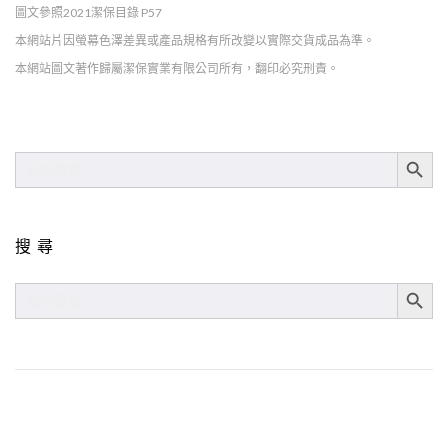
圖文參照2021潔保目錄 P57
本網站片因螢幕色澤差異或產品規格有所改變以實際交貨成品為準。
本網站圖文著作歸屬潔保實業有限公司所有，翻印必究刑責。
SEARCH BUT
SEARCH
FOR:
搜尋
SEARCH BUT
SEARCH
FOR: