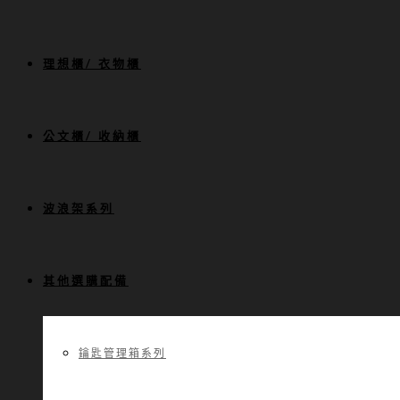
理想櫃/ 衣物櫃
公文櫃/ 收納櫃
波浪架系列
其他選購配備
鑰匙管理箱系列