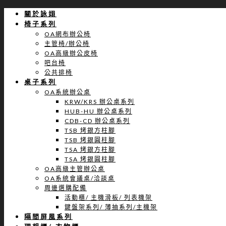
關於詠翊
椅子系列
OA網布辦公椅
主管椅/辦公椅
OA高級辦公皮椅
吧台椅
公共排椅
桌子系列
OA系統辦公桌
KRW/KRS 辦公桌系列
HUB-HU 辦公桌系列
CDB-CD 辦公桌系列
TSB 烤銀方柱腳
TSB 烤銀圓柱腳
TSA 烤銀方柱腳
TSA 烤銀圓柱腳
OA高級主管辦公桌
OA系統會議桌/洽談桌
周邊選購配備
活動櫃/ 主機滑板/ 列表機架
鍵盤架系列/ 薄抽系列/主機架
隔間屏風系列