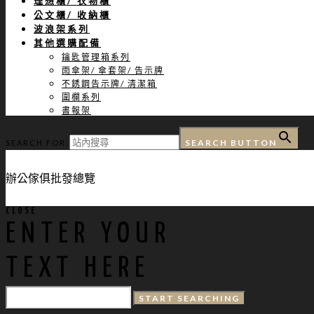
理想櫃/ 衣物櫃
公文櫃/ 收納櫃
波浪架系列
其他選購配備
鑰匙管理箱系列
雨傘架/ 傘套架/ 告示牌
不銹鋼告示牌/ 清潔箱
圍欄系列
書報架
SEARCH BUTTON
SEARCH FOR:
辦公傢俱批發總覽
CLOSE
ENTER YOUR
TEXT HERE