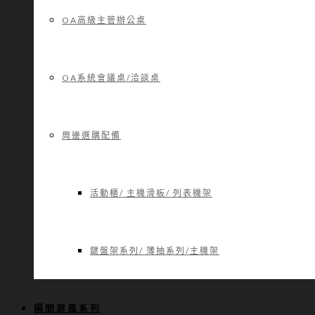
OA高級主管辦公桌
OA系統會議桌/洽談桌
周邊選購配備
活動櫃/ 主機滑板/ 列表機架
鍵盤架系列/ 薄抽系列/主機架
隔間屏風系列