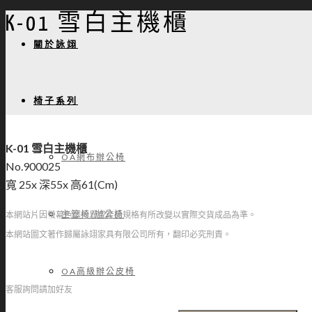
K-01 雪白主機櫃
關於詠翊
椅子系列
K-01 雪白主機櫃
OA網布辦公椅
No.900025
寬 25x 深55x 高61(Cm)
主管椅/辦公椅
本網站片因螢幕色澤差異或產品規格有所改變以實際交貨成品為準。
本網站圖文著作歸屬詠翊家具有限公司所有，翻印必究刑責。
OA高級辦公皮椅
客服詢問請加好友