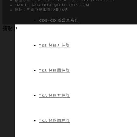
EMAIL：A34618138@OUTLOOK.COM
地址：三重中興北街42巷56號
CDB-CD 辦公桌系列
讀取中
TSB 烤銀方柱腳
TSB 烤銀圓柱腳
TSA 烤銀方柱腳
TSA 烤銀圓柱腳