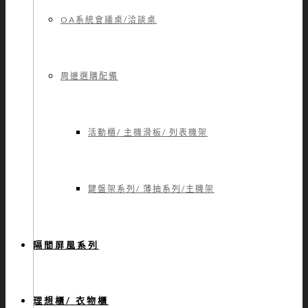
OA系統會議桌/洽談桌
周邊選購配備
活動櫃/ 主機滑板/ 列表機架
鍵盤架系列/ 薄抽系列/主機架
隔間屏風系列
理想櫃/ 衣物櫃