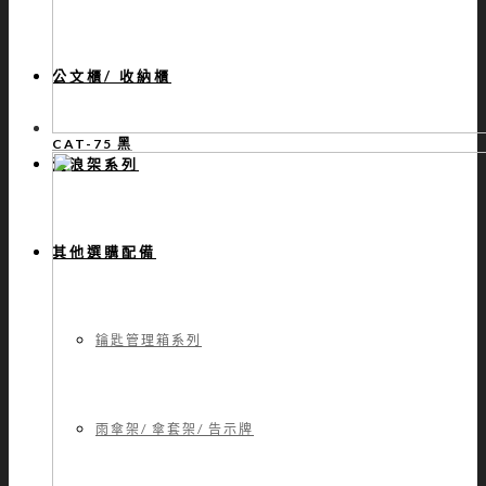
公文櫃/ 收納櫃
CAT-75 黑
波浪架系列
其他選購配備
鑰匙管理箱系列
雨傘架/ 傘套架/ 告示牌