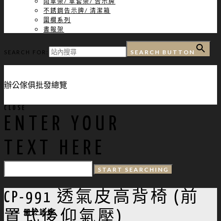
雨傘架/ 傘套架/ 告示牌
不銹鋼告示牌/ 清潔箱
圍欄系列
書報架
SEARCH BUTTON
SEARCH FOR:
辦公傢俱批發總覽
CLOSE
ENTER YOUR
TEXT HERE
CP-991 透氣皮高背椅 (前
關於詠翊
置式後仰氣壓)