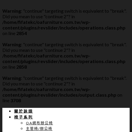
Warning
: "continue" targeting switch is equivalent to "break".
Did you mean to use "continue 2"? in
/home/fifatekc/oafurniture.com.tw/wp-
content/plugins/revslider/includes/operations.class.php
on line
2854
Warning
: "continue" targeting switch is equivalent to "break".
Did you mean to use "continue 2"? in
/home/fifatekc/oafurniture.com.tw/wp-
content/plugins/revslider/includes/operations.class.php
on line
2858
Warning
: "continue" targeting switch is equivalent to "break".
Did you mean to use "continue 2"? in
/home/fifatekc/oafurniture.com.tw/wp-
content/plugins/revslider/includes/output.class.php
on
line
3708
關於詠翊
椅子系列
OA網布辦公椅
主管椅/辦公椅