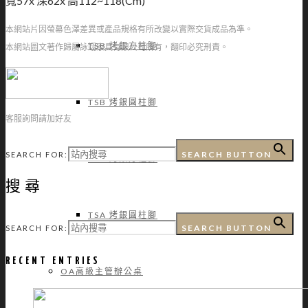
寬57x 深62x 高112~118(Cm)
本網站片因螢幕色澤差異或產品規格有所改變以實際交貨成品為準。
TSB 烤銀方柱腳
本網站圖文著作歸屬詠翊家具有限公司所有，翻印必究刑責。
TSB 烤銀圓柱腳
客服詢問請加好友
SEARCH BUTTON
SEARCH FOR:
TSA 烤銀方柱腳
搜尋
TSA 烤銀圓柱腳
SEARCH BUTTON
SEARCH FOR:
RECENT ENTRIES
OA高級主管辦公桌