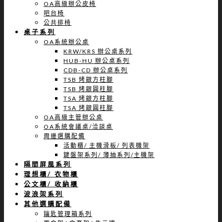
OA高級辦公皮椅
吧台椅
公共排椅
桌子系列
OA系統辦公桌
KRW/KRS 辦公桌系列
HUB-HU 辦公桌系列
CDB-CD 辦公桌系列
TSB 烤銀方柱腳
TSB 烤銀圓柱腳
TSA 烤銀方柱腳
TSA 烤銀圓柱腳
OA高級主管辦公桌
OA系統會議桌/洽談桌
周邊選購配備
活動櫃/ 主機滑板/ 列表機架
鍵盤架系列/ 薄抽系列/主機架
隔間屏風系列
理想櫃/ 衣物櫃
公文櫃/ 收納櫃
波浪架系列
其他選購配備
鑰匙管理箱系列