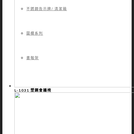
不銹鋼告示牌/ 清潔箱
圍欄系列
書報架
L-1031 塑鋼會議椅