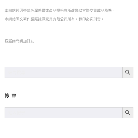
本網站片因螢幕色澤差異或產品規格有所改變以實際交貨成品為準。
本網站圖文著作歸屬詠翊家具有限公司所有，翻印必究刑責。
客服詢問請加好友
SEARCH BUT
SEARCH
FOR:
搜尋
SEARCH BUT
SEARCH
FOR: