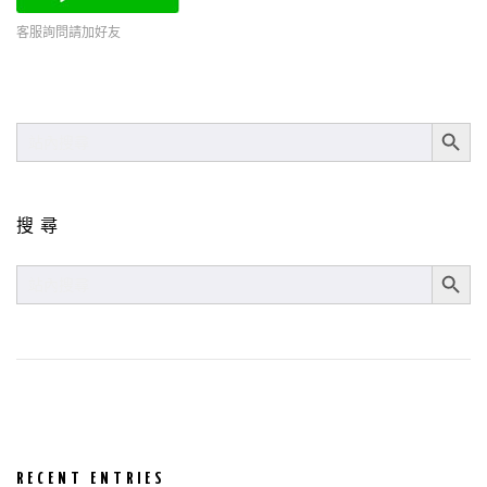
客服詢問請加好友
SEARCH BUT
SEARCH
FOR:
搜尋
SEARCH BUT
SEARCH
FOR:
RECENT ENTRIES