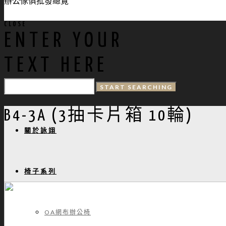
辦公傢俱批發總覽
CLOSE
ENTER YOUR
TEXT HERE
B4-3A (3抽卡片箱 10輪)
關於詠翊
椅子系列
OA網布辦公椅