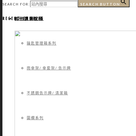
SEARCH BUTTON
SEARCH FOR:
其他選購配備
RECENT ENTRIES
鑰匙管理箱系列
雨傘架/ 傘套架/ 告示牌
不銹鋼告示牌/ 清潔箱
圍欄系列