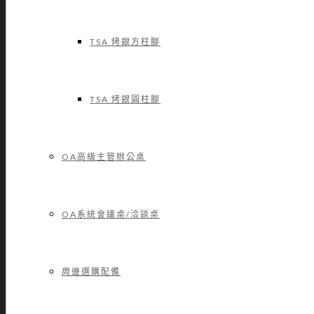
TSA 烤銀方柱腳
TSA 烤銀圓柱腳
OA高級主管辦公桌
OA系統會議桌/洽談桌
周邊選購配備