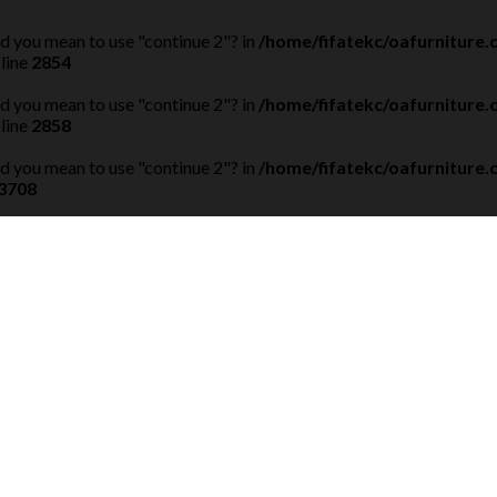
Did you mean to use "continue 2"? in
/home/fifatekc/oafurniture
line
2854
Did you mean to use "continue 2"? in
/home/fifatekc/oafurniture
line
2858
Did you mean to use "continue 2"? in
/home/fifatekc/oafurniture
3708