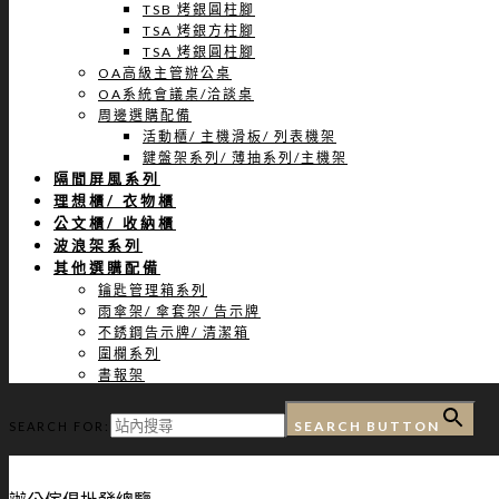
TSB 烤銀圓柱腳
TSA 烤銀方柱腳
TSA 烤銀圓柱腳
OA高級主管辦公桌
OA系統會議桌/洽談桌
周邊選購配備
活動櫃/ 主機滑板/ 列表機架
鍵盤架系列/ 薄抽系列/主機架
隔間屏風系列
理想櫃/ 衣物櫃
公文櫃/ 收納櫃
波浪架系列
其他選購配備
鑰匙管理箱系列
雨傘架/ 傘套架/ 告示牌
不銹鋼告示牌/ 清潔箱
圍欄系列
書報架
SEARCH BUTTON
SEARCH FOR: