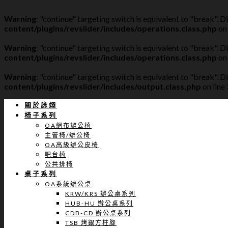
Warning
: "continue" targeting switch is equivalent to "break". 
content/plugins/revslider/includes/operations.class.php
on 
Warning
: "continue" targeting switch is equivalent to "break". 
content/plugins/revslider/includes/operations.class.php
on 
Warning
: "continue" targeting switch is equivalent to "break". 
content/plugins/revslider/includes/output.class.php
on line
關於詠翊
椅子系列
OA網布辦公椅
主管椅/辦公椅
OA高級辦公皮椅
吧台椅
公共排椅
桌子系列
OA系統辦公桌
KRW/KRS 辦公桌系列
HUB-HU 辦公桌系列
CDB-CD 辦公桌系列
TSB 烤銀方柱腳