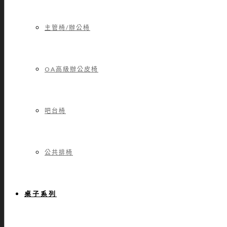
主管椅/辦公椅
OA高級辦公皮椅
吧台椅
公共排椅
桌子系列