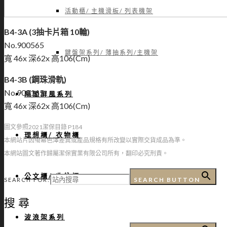
活動櫃/ 主機滑板/ 列表機架
B4-3A (3抽卡片箱 10輪)
No.900565
鍵盤架系列/ 薄抽系列/主機架
寬 46x 深62x 高106(Cm)
B4-3B (鋼珠滑軌)
No.900165
隔間屏風系列
寬 46x 深62x 高106(Cm)
圖文參照2021潔保目錄 P184
理想櫃/ 衣物櫃
本網站片因螢幕色澤差異或產品規格有所改變以實際交貨成品為準。
本網站圖文著作歸屬潔保實業有限公司所有，翻印必究刑責。
公文櫃/ 收納櫃
SEARCH BUTTON
SEARCH FOR:
搜尋
波浪架系列