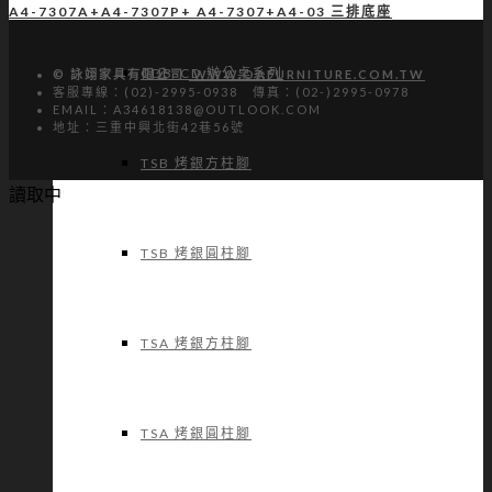
A4-7307A+A4-7307P+ A4-7307+A4-03 三排底座
CDB-CD 辦公桌系列
© 詠翊家具有限公司
WWW.OAFURNITURE.COM.TW
客服專線：(02)-2995-0938 傳真：(02-)2995-0978
EMAIL：A34618138@OUTLOOK.COM
地址：三重中興北街42巷56號
TSB 烤銀方柱腳
讀取中
TSB 烤銀圓柱腳
TSA 烤銀方柱腳
TSA 烤銀圓柱腳