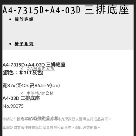
A4-7315D+A4-03D 三排底座
關於詠翊
椅子系列
A4-7315D+A4-03D 三排底座
OA網布辦公椅
(顏色：＃31T灰色)
寬87x 深40x 高86.5+9(Cm)
主管椅/辦公椅
A4-03D 三排底座
No.90075
OA高級辦公皮椅
本網站片因螢幕色澤差異或產品規格有所改變以實際交貨成品為準。
本網站圖文著作歸屬詠翊家具有限公司所有，翻印必究刑責。