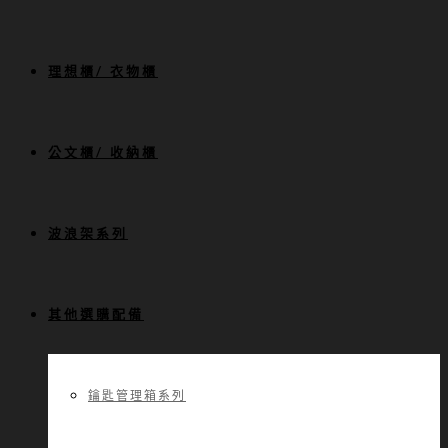
理想櫃/ 衣物櫃
公文櫃/ 收納櫃
波浪架系列
其他選購配備
鑰匙管理箱系列