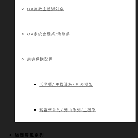
OA高級主管辦公桌
OA系統會議桌/洽談桌
周邊選購配備
活動櫃/ 主機滑板/ 列表機架
鍵盤架系列/ 薄抽系列/主機架
隔間屏風系列