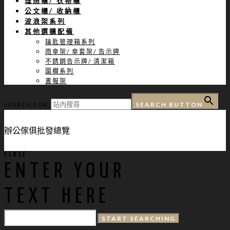
理想櫃/ 衣物櫃
公文櫃/ 收納櫃
波浪架系列
其他選購配備
鑰匙管理箱系列
雨傘架/ 傘套架/ 告示牌
不銹鋼告示牌/ 清潔箱
圍欄系列
書報架
SEARCH BUTTON
SEARCH FOR:
辦公傢俱批發總覽
CLOSE
ENTER YOUR
TEXT HERE