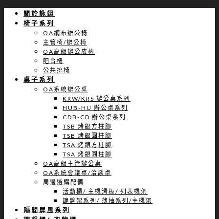
關於詠翊
椅子系列
OA網布辦公椅
主管椅/辦公椅
OA高級辦公皮椅
吧台椅
公共排椅
桌子系列
OA系統辦公桌
KRW/KRS 辦公桌系列
HUB-HU 辦公桌系列
CDB-CD 辦公桌系列
TSB 烤銀方柱腳
TSB 烤銀圓柱腳
TSA 烤銀方柱腳
TSA 烤銀圓柱腳
OA高級主管辦公桌
OA系統會議桌/洽談桌
周邊選購配備
活動櫃/ 主機滑板/ 列表機架
鍵盤架系列/ 薄抽系列/主機架
隔間屏風系列