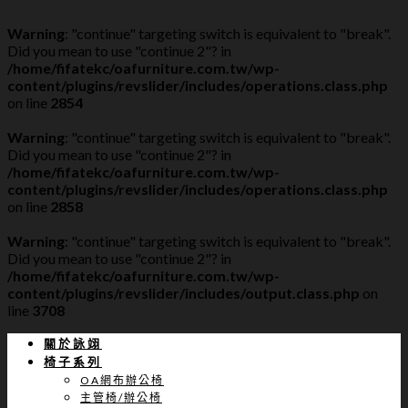
Warning
: "continue" targeting switch is equivalent to "break".
Did you mean to use "continue 2"? in
/home/fifatekc/oafurniture.com.tw/wp-
content/plugins/revslider/includes/operations.class.php
on line
2854
Warning
: "continue" targeting switch is equivalent to "break".
Did you mean to use "continue 2"? in
/home/fifatekc/oafurniture.com.tw/wp-
content/plugins/revslider/includes/operations.class.php
on line
2858
Warning
: "continue" targeting switch is equivalent to "break".
Did you mean to use "continue 2"? in
/home/fifatekc/oafurniture.com.tw/wp-
content/plugins/revslider/includes/output.class.php
on
line
3708
關於詠翊
椅子系列
OA網布辦公椅
主管椅/辦公椅