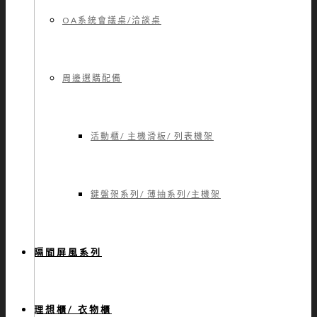
OA系統會議桌/洽談桌
周邊選購配備
活動櫃/ 主機滑板/ 列表機架
鍵盤架系列/ 薄抽系列/主機架
隔間屏風系列
理想櫃/ 衣物櫃