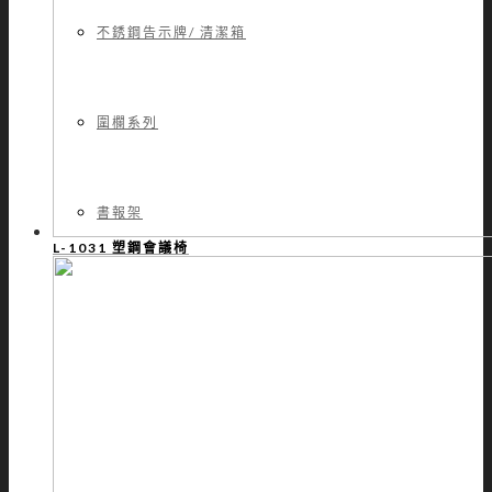
不銹鋼告示牌/ 清潔箱
圍欄系列
書報架
L-1031 塑鋼會議椅