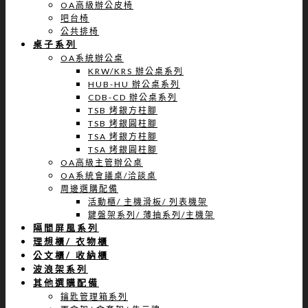
OA高級辦公皮椅
吧台椅
公共排椅
桌子系列
OA系統辦公桌
KRW/KRS 辦公桌系列
HUB-HU 辦公桌系列
CDB-CD 辦公桌系列
TSB 烤銀方柱腳
TSB 烤銀圓柱腳
TSA 烤銀方柱腳
TSA 烤銀圓柱腳
OA高級主管辦公桌
OA系統會議桌/洽談桌
周邊選購配備
活動櫃/ 主機滑板/ 列表機架
鍵盤架系列/ 薄抽系列/主機架
隔間屏風系列
理想櫃/ 衣物櫃
公文櫃/ 收納櫃
波浪架系列
其他選購配備
鑰匙管理箱系列