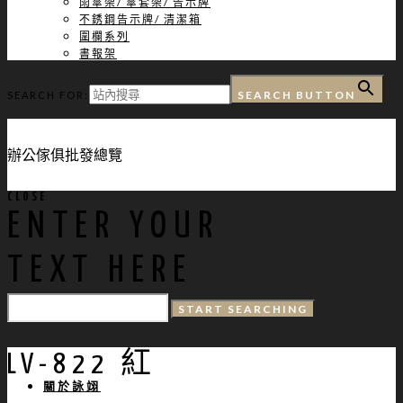
雨傘架/ 傘套架/ 告示牌
不銹鋼告示牌/ 清潔箱
圍欄系列
書報架
SEARCH BUTTON
SEARCH FOR:
辦公傢俱批發總覽
CLOSE
ENTER YOUR
TEXT HERE
LV-822 紅
關於詠翊