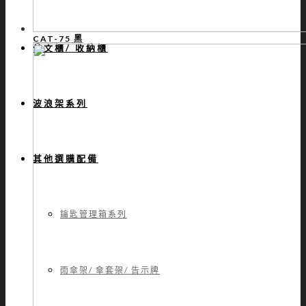
CAT-75 黑
公文櫃/ 收納櫃
波浪架系列
其他選購配備
鑰匙管理箱系列
雨傘架/ 傘套架/ 告示牌