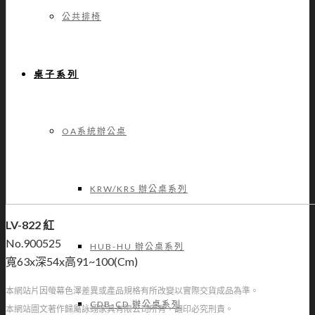
公共排椅
桌子系列
OA系統辦公桌
KRW/KRS 辦公桌系列
LV-822 紅
No.900525
HUB-HU 辦公桌系列
寬63x深54x高91~100(Cm)
本網站片因螢幕色澤差異或產品規格有所改變以實際交貨成品為準。
CDB-CD 辦公桌系列
本網站圖文著作歸屬詠翊家具有限公司所有，翻印必究刑責。